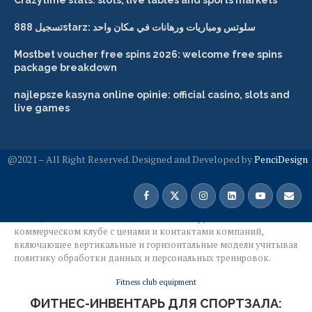
Crazytime stats: slots, live tables and sports markets
تسجيل 888starz: سلوتس ومباريات ورهانات في مكان واحد
Mostbet voucher free spins 2026: welcome free spins
package breakdown
najlepsze kasyna online opinie: official casino, slots and
live games
@2021 – All Right Reserved. Designed and Developed by
PenciDesign
Home
»
Фитнес-инвентарь для спортзала: подбор тренажеров,
штанг, гантелей и скамей для силовых нагрузок в
коммерческом клубе с ценами и контактами компаний,
включающее вертикальные и горизонтальные модели учитывая
политику обработки данных и персональных тренировок.
Fitness club equipment
ФИТНЕС-ИНВЕНТАРЬ ДЛЯ СПОРТЗАЛА: