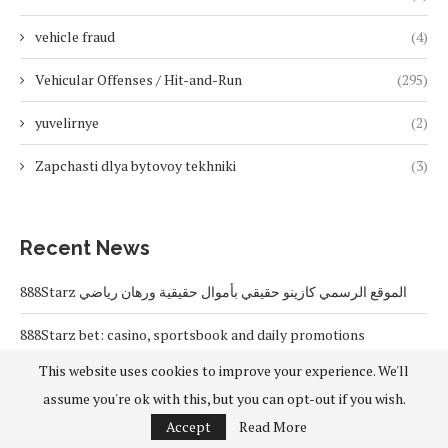
vehicle fraud
(4)
Vehicular Offenses / Hit-and-Run
(295)
yuvelirnye
(2)
Zapchasti dlya bytovoy tekhniki
(3)
Recent News
888Starz الموقع الرسمي كازينو حقيقي بأموال حقيقية ورهان رياضي
888Starz bet: casino, sportsbook and daily promotions
This website uses cookies to improve your experience. We'll
Free 20 super hot: official US casino and sportsbook site
assume you're ok with this, but you can opt-out if you wish.
Vox casino kod promocyjny bez depozytu 2026: single code
Accept
Read More
redemption guide