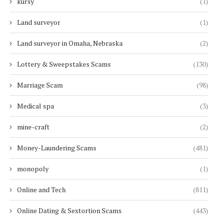
kursy
(1)
Land surveyor
(1)
Land surveyor in Omaha, Nebraska
(2)
Lottery & Sweepstakes Scams
(130)
Marriage Scam
(98)
Medical spa
(3)
mine-craft
(2)
Money-Laundering Scams
(481)
monopoly
(1)
Online and Tech
(811)
Online Dating & Sextortion Scams
(443)