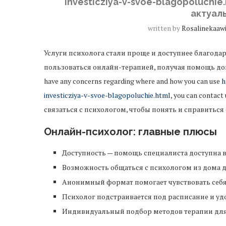
investicziya-v-svoe-blagopoluchi
актуал
written by
Rosalinekaaw
Услуги психолога стали проще и доступнее благода
пользоваться онлайн-терапией, получая помощь дома,
have any concerns regarding where and how you can use
h
investicziya-v-svoe-blagopoluchie.html
, you can conta
связаться с психологом, чтобы понять и справить
Онлайн-психолог: главные плюсы
Доступность — помощь специалиста доступна в 
Возможность общаться с психологом из дома 
Анонимный формат помогает чувствовать себя
Психолог подстраивается под расписание и уд
Индивидуальный подбор методов терапии для