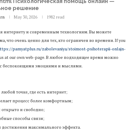
e.html Психологическая помощь онлайн —
ьное решение
irn
May 30, 2026
1982 read
ря интернету и современным технологиям. Вы можете
 что очень ценно для тех, кто ограничен во времени. If you
ttps://pamyatplus.ru/zabolevaniya/stoimost-psihoterapii-onlajn-
ct us at our own web-page. В любое подходящее время можно
ся с беспокоящими эмоциями и мыслями.
любой точке, где есть интернет;
делает процесс более комфортным;
 открыто и свободно;
обные способы связи;
 достижения максимального эффекта.