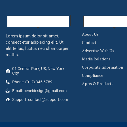
Our Company
About Link
About Us
Lorem ipsum dolor sit amet,
consect etur adipiscing elit. Ut
Contact
elit tellus, luctus nec ullamcorper
Advertise With Us
mattis.
Media Relations
Corporate Information
01 Central Park, US, New York
City
Compliance
Phone: (012) 345 6789
Apps & Products
Email:
pencidesign@gmail.com
Support:
contact@support.com