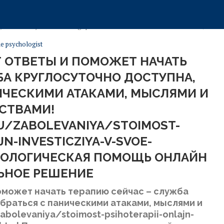
ерапию сейчас – служба круглосуточно доступна, чтобы разобраться 
onlajn-investicziya-v-svoe-blagopoluchie.html Психологическая помощь о
ne psychologist
 ОТВЕТЫ И ПОМОЖЕТ НАЧАТЬ
БА КРУГЛОСУТОЧНО ДОСТУПНА,
ИЧЕСКИМИ АТАКАМИ, МЫСЛЯМИ И
СТВАМИ!
U/ZABOLEVANIYA/STOIMOST-
JN-INVESTICZIYA-V-SVOE-
ХОЛОГИЧЕСКАЯ ПОМОЩЬ ОНЛАЙН
ЬНОЕ РЕШЕНИЕ
оможет начать терапию сейчас – служба
браться с паническими атаками, мыслями и
abolevaniya/stoimost-psihoterapii-onlajn-